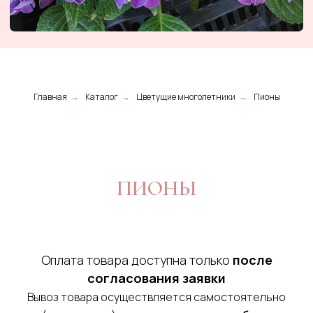
Главная
→
Каталог
→
Цветущие многолетники
→
Пионы
ПИОНЫ
ЗАБРОНИРУЙТЕ ЗАКАЗ
Оплата товара доступна только
после
ВОВРЕМЯ И
ПОКУПАЙТЕ
согласования заявки
РАСТЕНИЯ ВЫГОДНО.
Вывоз товара осуществляется самостоятельно