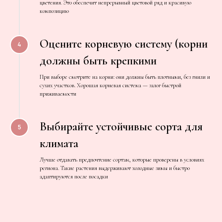
цветения. Это обеспечит непрерывный цветовой ряд и красивую
Навигация
Соц сети
Связь с нами
композицию
Telegram
+7 (932 )090 45-99
Главная
jago@tsvetovo.ru
Каталог
Max
Оцените корневую систему (корни
Для оптовиков
Покупателям
должны быть крепкими
Блог
Контакты
При выборе смотрите на корни: они должны быть плотными, без гнили и
сухих участков. Хорошая корневая система — залог быстрой
ИП Добрынина Ирина Васильевна
приживаемости
ОГРНИП 323723200046970
ИНН 560301035672
Выбирайте устойчивые сорта для
Политика конфиденциальности
климата
Сайт разработан в Сheapmedia
Лучше отдавать предпочтение сортам, которые проверены в условиях
региона. Такие растения выдерживают холодные зимы и быстро
адаптируются после посадки