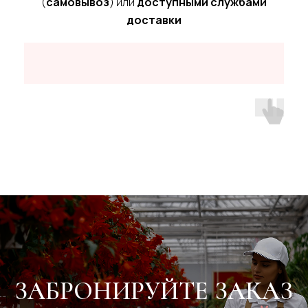
СВЯЖИТЕСЬ С НАМИ
(
самовывоз
) или
доступными службами
доставки
Связаться