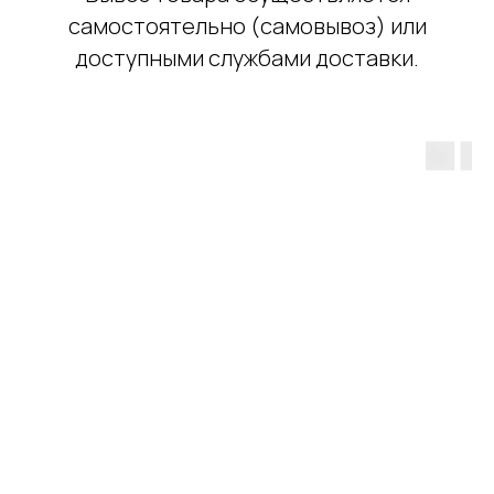
самостоятельно (самовывоз) или
доступными службами доставки.
ЗАБРОНИРУЙТЕ ЗАКАЗ
ВОВРЕМЯ И
ПОКУПАЙТЕ
РАСТЕНИЯ ВЫГОДНО.
СВЯЖИТЕСЬ С НАМИ
Связаться