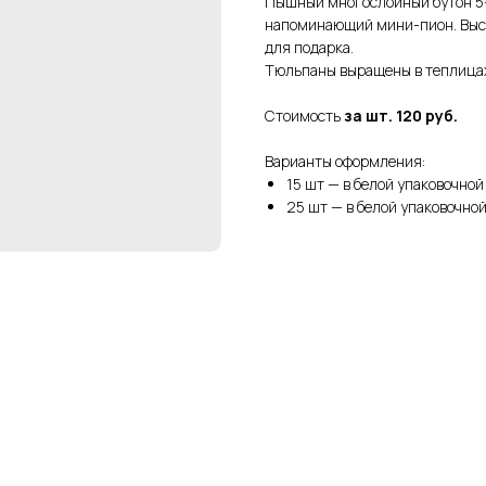
Пышный многослойный бутон 5–
напоминающий мини-пион. Высо
для подарка.
Тюльпаны выращены в теплица
Стоимость
за шт. 120 руб.
Варианты оформления:
15 шт — в белой упаковочной
25 шт — в белой упаковочной