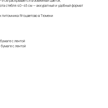
9 см раскрывается в объёмный цветок,
та стебля 40–45 см — аккуратный и удобный формат
х питомника Ягоцветово в Тюмени
 бумаге с лентой
 бумаге с лентой