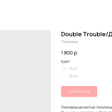
Double Trouble/
Тюльпаны
р.
1 800
Букет
15 шт
25 шт
Out of stock
Пионовидные жёлтые тюльпаны D