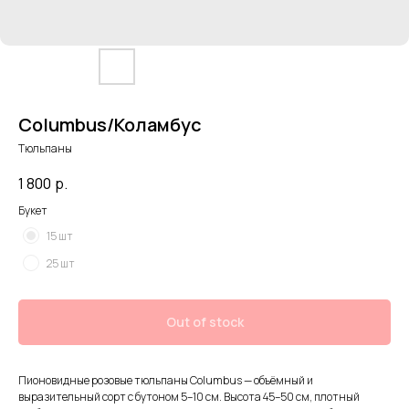
Columbus/Коламбус
Тюльпаны
1 800
р.
Букет
15 шт
25 шт
Out of stock
Пионовидные розовые тюльпаны Columbus — объёмный и
выразительный сорт с бутоном 5–10 см. Высота 45–50 см, плотный