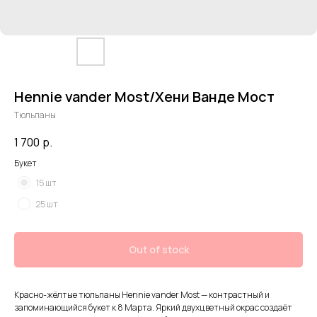
Hennie vander Most/Хени Ванде Мост
Тюльпаны
1 700
р.
Букет
15 шт
25 шт
Out of stock
Красно-жёлтые тюльпаны Hennie vander Most — контрастный и
запоминающийся букет к 8 Марта. Яркий двухцветный окрас создаёт