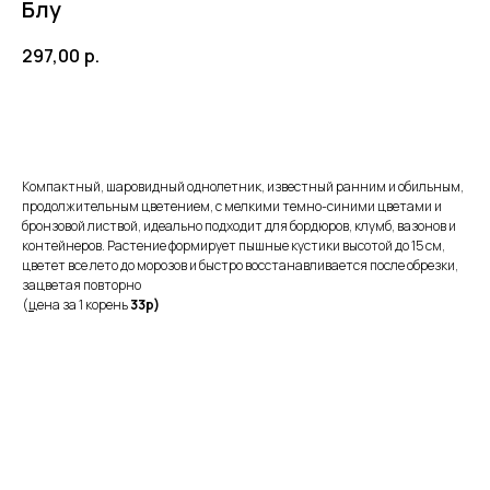
Блу
297,00
р.
Заказать
Компактный, шаровидный однолетник, известный ранним и обильным,
продолжительным цветением, с мелкими темно-синими цветами и
бронзовой листвой, идеально подходит для бордюров, клумб, вазонов и
контейнеров. Растение формирует пышные кустики высотой до 15 см,
цветет все лето до морозов и быстро восстанавливается после обрезки,
зацветая повторно
(
ц
ена за 1 корень
33р)