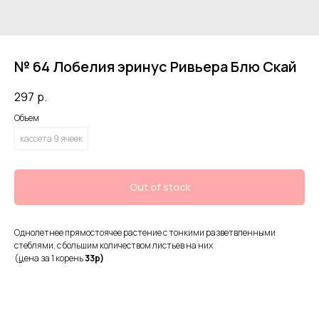
№ 64 Лобелия эринус Ривьера Блю Скай
297
р.
Объем
кассета 9 ячеек
Out of stock
Однолетнее прямостоячее растение с тонкими разветвленными
стеблями, с большим количеством листьев на них
(
ц
ена за 1 корень
33р)