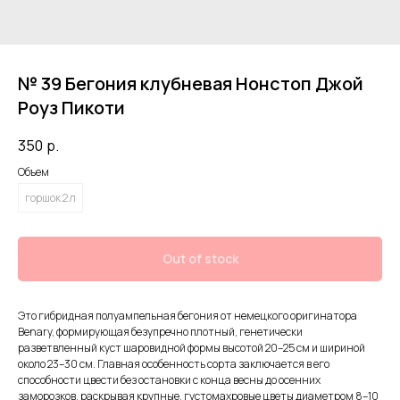
№ 39 Бегония клубневая Нонстоп Джой
Роуз Пикоти
350
р.
Объем
горшок 2 л
Out of stock
Это гибридная полуампельная бегония от немецкого оригинатора
Benary, формирующая безупречно плотный, генетически
разветвленный куст шаровидной формы высотой 20–25 см и шириной
около 23–30 см. Главная особенность сорта заключается в его
способности цвести без остановки с конца весны до осенних
заморозков, раскрывая крупные, густомахровые цветы диаметром 8–10