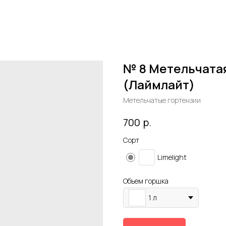
№ 8 Метельчатая
(Лаймлайт)
Метельчатые гортензии
р.
700
Cорт
Limelight
Объем гоpшка
1 л