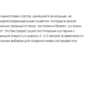
и выносливых сортов, ценящийся за мощные, не
широкопирамидальные соцветия, которые в начале
онно-зеленый оттенок, постепенно белеют, а к осени
ет. Это быстрорастущий листопадный кустарник с
гающий в высоту и ширину 2–2,5 метров (в зависимости
деальным выбором для создания живых изгородей или