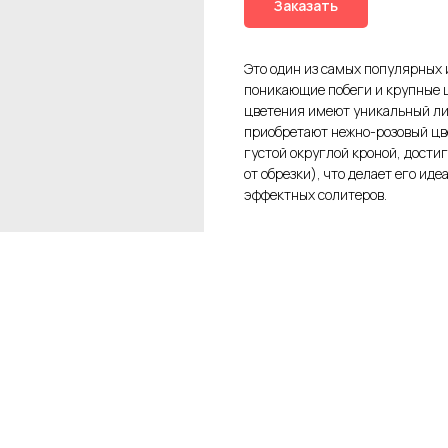
Заказать
Это один из самых популярных 
поникающие побеги и крупные 
цветения имеют уникальный лим
приобретают нежно-розовый цв
густой округлой кроной, дости
от обрезки), что делает его и
эффектных солитеров.