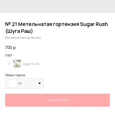
№ 21 Метельчатая гортензия Sugar Rush
(Шуга Раш)
Метельчатые гортензии
700
р.
Cорт
Sugar Rush
Объем гоpшка
1 л
Out of stock