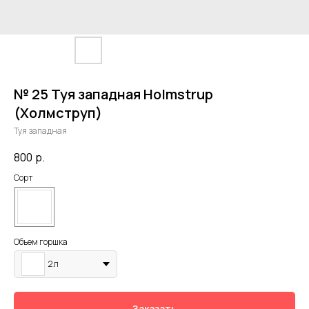
№ 25 Туя западная Holmstrup
(Холмструп)
Туя западная
800
р.
Сорт
Объем гоpшка
2 л
Заказать