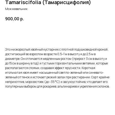
Тamariscifolia (Тамарисцифолия)
Можжевельник
900,00
р.
Заказать
Это низкорослый хвойный кустарник с плотной подушковидной кроной,
достигающий во взрослом возрасте 0,5–1 м в высоту и до 2,5 м в
диаметре. Он отличается медленным ростом (прирост 3 см в высоту и
до 15 см в ширину в год) и густыми горизонтальными ветвями, которые
располагаются слоями, создавая эффект ярусности. Короткая
игольчатая хвоя имеет насыщенный светло-зеленый или синевато-
зеленый оттенок и источает резкий запах при растирании. Сорт крайне
неприхотлив, морозостоек (до -35 °C) и засухоустойчив, что делает его
популярным выбором для рокариев, альпинариев и укрепления склонов.